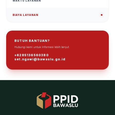
WAKTU LAYANAN
BIAYA LAYANAN
BUTUH BANTUAN?
Hubungi kami untuk informasi lebih lanjut.
ℹ
+6285136560380
set.ngawi@bawaslu.go.id